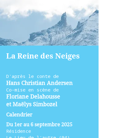
La Reine des Neiges
D'après le conte de
Hans Christian Andersen
Co-mise en scène de
Floriane Delahousse
et Maëlys Simbozel
Calendrier
Du 1er au 6 septembre 2025
Résidence
Le Lieu de l'autre (94)